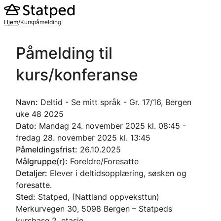
Hopp
til
Hjem
/
Kurspåmelding
innhold
Påmelding til
kurs/konferanse
Navn:
Deltid - Se mitt språk - Gr. 17/16, Bergen
uke 48 2025
Dato:
Mandag 24. november 2025 kl. 08:45 -
fredag 28. november 2025 kl. 13:45
Påmeldingsfrist:
26.10.2025
Målgruppe(r):
Foreldre/Foresatte
Detaljer:
Elever i deltidsopplæring, søsken og
foresatte.
Sted:
Statped, (Nattland oppveksttun)
Merkurvegen 30, 5098 Bergen – Statpeds
kursbase 2. etasje